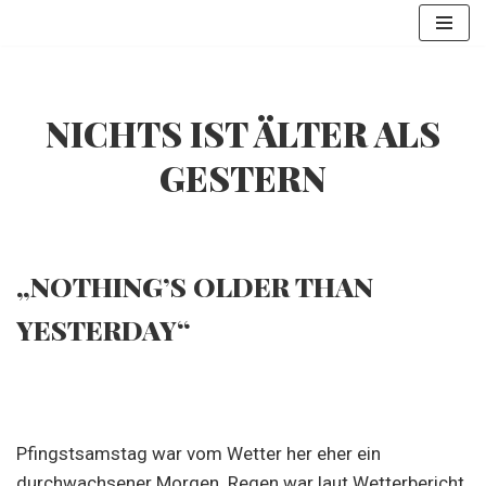
Zum
Inhalt
springen
NICHTS IST ÄLTER ALS
GESTERN
„NOTHING’S OLDER THAN
YESTERDAY“
Pfingstsamstag war vom Wetter her eher ein
durchwachsener Morgen. Regen war laut Wetterbericht